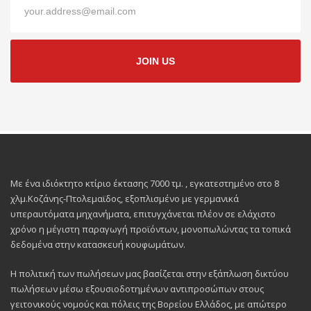
JOIN US
Με ένα ιδιόκτητο κτίριο έκτασης 7000 τμ. , εγκατεστημένο στο 8
χλμ.Κοζάνης-Πτολεμαϊδος, εξοπλισμένο με γερμανικά
υπεραυτόματα μηχανήματα, επιτυγχάνεται πλέον σε ελάχιστο
χρόνο η μέγιστη παραγωγή προϊόντων, μονοπωλώντας τα τοπικά
δεδομένα στην κατασκευή κουφωμάτων.
Η πολιτική των πωλήσεων μας βασίζεται στην εξάπλωση δικτύου
πωλήσεων μέσω εξουσιοδοτημένων αντιπροσώπων στους
γειτονικούς νομούς και πόλεις της Βορείου Ελλάδος, με απώτερο