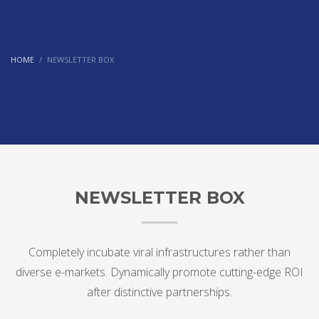
HOME
NEWSLETTER BOX
NEWSLETTER BOX
Completely incubate viral infrastructures rather than
diverse e-markets. Dynamically promote cutting-edge ROI
after distinctive partnerships.