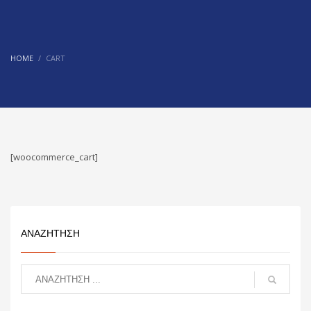
HOME
CART
[woocommerce_cart]
ΑΝΑΖΗΤΗΣΗ