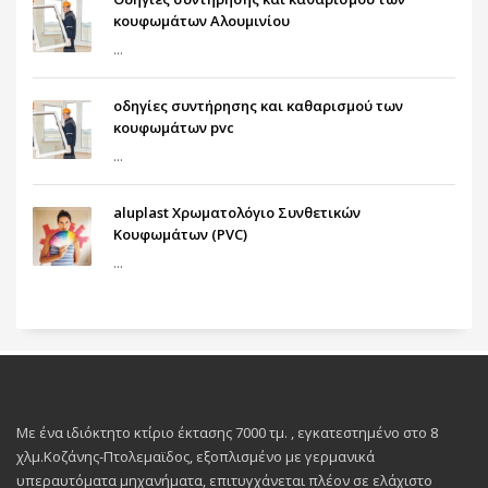
κουφωμάτων Αλουμινίου
...
οδηγίες συντήρησης και καθαρισμού των
κουφωμάτων pvc
...
aluplast Χρωματολόγιο Συνθετικών
Κουφωμάτων (PVC)
...
Με ένα ιδιόκτητο κτίριο έκτασης 7000 τμ. , εγκατεστημένο στο 8
χλμ.Κοζάνης-Πτολεμαϊδος, εξοπλισμένο με γερμανικά
υπεραυτόματα μηχανήματα, επιτυγχάνεται πλέον σε ελάχιστο