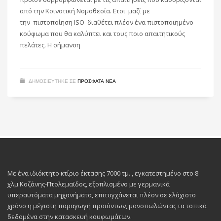
από την Κοινοτική Νομοθεσία. Ετσι μαζί με
την πιστοποίηση ISO διαθέτει πλέον ένα πιστοποιημένο
κούφωμα που θα καλύπτει και τους ποιο απαιτητικούς
πελάτες. Η σήμανση
ΔΗΜΟΣΙΕΥΤΗΚΕ ΣΕ
ΠΡΌΣΦΑΤΑ ΝΈΑ
Με ένα ιδιόκτητο κτίριο έκτασης 7000 τμ. , εγκατεστημένο στο 8
χλμ.Κοζάνης-Πτολεμαϊδος, εξοπλισμένο με γερμανικά
υπεραυτόματα μηχανήματα, επιτυγχάνεται πλέον σε ελάχιστο
χρόνο η μέγιστη παραγωγή προϊόντων, μονοπωλώντας τα τοπικά
δεδομένα στην κατασκευή κουφωμάτων.